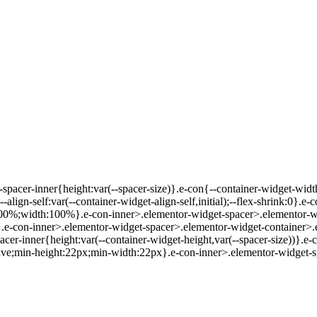
r-spacer-inner{height:var(--spacer-size)}.e-con{--container-widget-wi
-align-self:var(--container-widget-align-self,initial);--flex-shrink:0}.
00%;width:100%}.e-con-inner>.elementor-widget-spacer>.elementor-wi
e-con-inner>.elementor-widget-spacer>.elementor-widget-container>.e
cer-inner{height:var(--container-widget-height,var(--spacer-size))}.e
ive;min-height:22px;min-width:22px}.e-con-inner>.elementor-widget-s