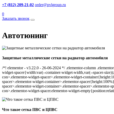
+7 (812) 209-21-02
order@pvlgroup.ru
0
Заказать звонок
Автотюнинг
Защитные металлические сетки на радиатор автомобиля
/*! elementor - v3.22.0 - 26-06-2024 */ .elementor-column .elemento
widget-spacer{width:var(--container-widget-width,var(--spacer-size));-
con>.elementor-widget-spacer>.elementor-widget-container{height:1
spacer>.elementor-widget-container>.elementor-spacer{height:100%}.
spacer>.elementor-widget-container>.elementor-spacer>.elementor-spa
con>.elementor-widget-spacer.elementor-widget-empty{position:relat
Что такое сетка ПВС и ЦПВС