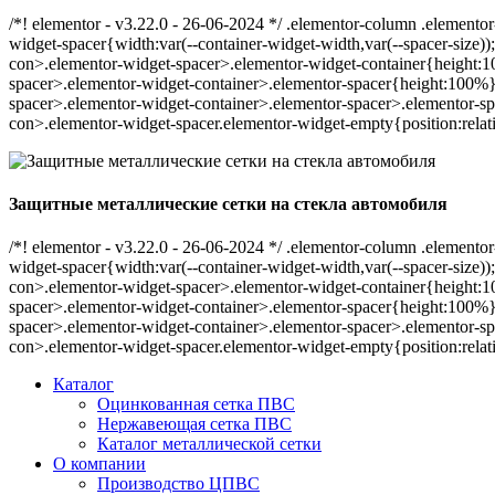
/*! elementor - v3.22.0 - 26-06-2024 */ .elementor-column .elemento
widget-spacer{width:var(--container-widget-width,var(--spacer-size));-
con>.elementor-widget-spacer>.elementor-widget-container{height:1
spacer>.elementor-widget-container>.elementor-spacer{height:100%}.
spacer>.elementor-widget-container>.elementor-spacer>.elementor-spa
con>.elementor-widget-spacer.elementor-widget-empty{position:relat
Защитные металлические сетки на стекла автомобиля
/*! elementor - v3.22.0 - 26-06-2024 */ .elementor-column .elemento
widget-spacer{width:var(--container-widget-width,var(--spacer-size));-
con>.elementor-widget-spacer>.elementor-widget-container{height:1
spacer>.elementor-widget-container>.elementor-spacer{height:100%}.
spacer>.elementor-widget-container>.elementor-spacer>.elementor-spa
con>.elementor-widget-spacer.elementor-widget-empty{position:relat
Каталог
Оцинкованная сетка ПВС
Нержавеющая сетка ПВС
Каталог металлической сетки
О компании
Производство ЦПВС