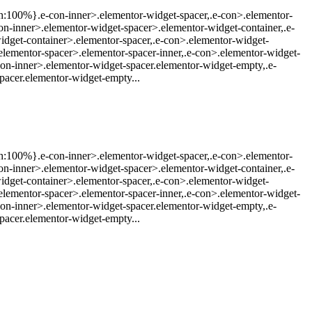
dth:100%}.e-con-inner>.elementor-widget-spacer,.e-con>.elementor-
e-con-inner>.elementor-widget-spacer>.elementor-widget-container,.e-
dget-container>.elementor-spacer,.e-con>.elementor-widget-
lementor-spacer>.elementor-spacer-inner,.e-con>.elementor-widget-
-con-inner>.elementor-widget-spacer.elementor-widget-empty,.e-
pacer.elementor-widget-empty...
dth:100%}.e-con-inner>.elementor-widget-spacer,.e-con>.elementor-
e-con-inner>.elementor-widget-spacer>.elementor-widget-container,.e-
dget-container>.elementor-spacer,.e-con>.elementor-widget-
lementor-spacer>.elementor-spacer-inner,.e-con>.elementor-widget-
-con-inner>.elementor-widget-spacer.elementor-widget-empty,.e-
pacer.elementor-widget-empty...