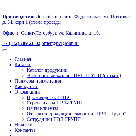
Производство:
Лен. область, пос. Федоровское, ул. Почтовая,
д. 34, корп.1 (схема проезда).
Офис:
г. Санкт-Петербург, ул. Калинина, д. 10.
+7 (812) 209-21-02
order@pvlgroup.ru
Главная
Каталог
Каталог продукции
Электронный каталог ПВЛ-ГРУПП (скачать)
Примеры применения
Как купить
О компании
Производство ЦПВС
Сертификаты ПВЛ-ГРУПП
Наши клиенты
Отзывы о продукции компании “ПВЛ – Групп”
Сотрудники ПВЛ-ГРУПП
Новости
Контакты