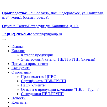
Производство:
Лен. область, пос. Федоровское, ул. Почтовая,
д. 34, корп.1 (схема проезда).
Офис:
г. Санкт-Петербург, ул. Калинина, д. 10.
+7 (812) 209-21-02
order@pvlgroup.ru
Главная
Каталог
Каталог продукции
Электронный каталог ПВЛ-ГРУПП (скачать)
Примеры применения
Как купить
О компании
Производство ЦПВС
Сертификаты ПВЛ-ГРУПП
Наши клиенты
Отзывы о продукции компании “ПВЛ – Групп”
Сотрудники ПВЛ-ГРУПП
Новости
Контакты