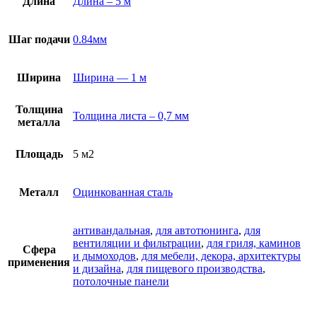
Длина
Длина – 5 м
Шаг подачи
0.84мм
Ширина
Ширина — 1 м
Толщина
Толщина листа – 0,7 мм
металла
Площадь
5 м2
Металл
Оцинкованная сталь
антивандальная
,
для автотюнинга
,
для
вентиляции и фильтрации
,
для гриля, каминов
Сфера
и дымоходов
,
для мебели, декора, архитектуры
применения
и дизайна
,
для пищевого производства
,
потолочные панели