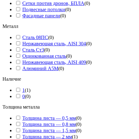
Сетки против дронов, БПЛА
(
0
)
Подвесные потолки
(
0
)
Фасадные панели
(
0
)
Металл
Сталь 08ПС
(
0
)
Нержавеющая сталь, AISI 304
(
0
)
Сталь Ст3
(
0
)
Оцинкованная сталь
(
0
)
Нержавеющая сталь, AISI 409
(
0
)
Алюминий А5М
(
0
)
Наличие
1
(
1
)
0
(
0
)
Толщина металла
Толщина листа — 0,5 мм
(
0
)
Толщина листа — 0,8 мм
(
0
)
Толщина листа — 1,5 мм
(
0
)
Толщина листа — 2 мм
(
1
)