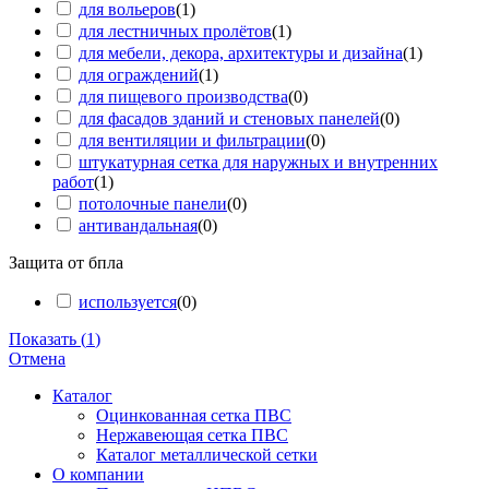
для вольеров
(
1
)
для лестничных пролётов
(
1
)
для мебели, декора, архитектуры и дизайна
(
1
)
для ограждений
(
1
)
для пищевого производства
(
0
)
для фасадов зданий и стеновых панелей
(
0
)
для вентиляции и фильтрации
(
0
)
штукатурная сетка для наружных и внутренних
работ
(
1
)
потолочные панели
(
0
)
антивандальная
(
0
)
Защита от бпла
используется
(
0
)
Показать
(
1
)
Отмена
Каталог
Оцинкованная сетка ПВС
Нержавеющая сетка ПВС
Каталог металлической сетки
О компании