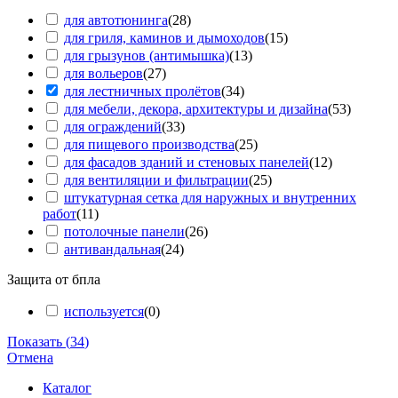
для автотюнинга
(
28
)
для гриля, каминов и дымоходов
(
15
)
для грызунов (антимышка)
(
13
)
для вольеров
(
27
)
для лестничных пролётов
(
34
)
для мебели, декора, архитектуры и дизайна
(
53
)
для ограждений
(
33
)
для пищевого производства
(
25
)
для фасадов зданий и стеновых панелей
(
12
)
для вентиляции и фильтрации
(
25
)
штукатурная сетка для наружных и внутренних
работ
(
11
)
потолочные панели
(
26
)
антивандальная
(
24
)
Защита от бпла
используется
(
0
)
Показать
(
34
)
Отмена
Каталог