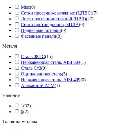
Misc
(
0
)
Сетки просечно-вытяжные (ЦПВС)
(
7
)
Лист просечно-вытяжной (ПВЛ)
(
27
)
Сетки против дронов, БПЛА
(
0
)
Подвесные потолки
(
0
)
Фасадные панели
(
0
)
Металл
Сталь 08ПС
(
15
)
Нержавеющая сталь, AISI 304
(
1
)
Сталь Ст3
(
0
)
Оцинкованная сталь
(
5
)
Нержавеющая сталь, AISI 409
(
0
)
Алюминий А5М
(
1
)
Наличие
1
(
32
)
0
(
2
)
Толщина металла