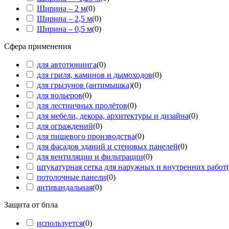
Ширина – 2 м
(
0
)
Ширина – 2,5 м
(
0
)
Ширина – 0,5 м
(
0
)
Сфера применения
для автотюнинга
(
0
)
для гриля, каминов и дымоходов
(
0
)
для грызунов (антимышка)
(
0
)
для вольеров
(
0
)
для лестничных пролётов
(
0
)
для мебели, декора, архитектуры и дизайна
(
0
)
для ограждений
(
0
)
для пищевого производства
(
0
)
для фасадов зданий и стеновых панелей
(
0
)
для вентиляции и фильтрации
(
0
)
штукатурная сетка для наружных и внутренних работ
(
потолочные панели
(
0
)
антивандальная
(
0
)
Защита от бпла
используется
(
0
)