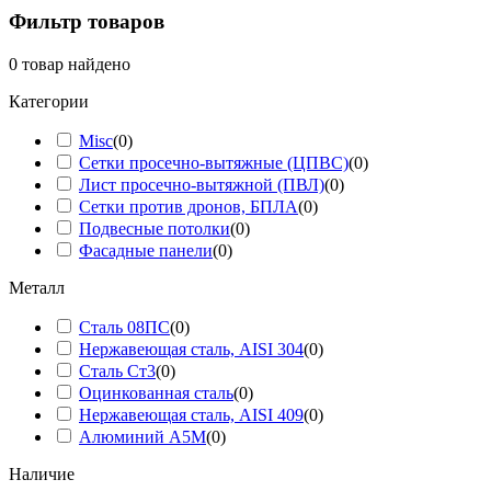
Фильтр товаров
0
товар найдено
Категории
Misc
(
0
)
Сетки просечно-вытяжные (ЦПВС)
(
0
)
Лист просечно-вытяжной (ПВЛ)
(
0
)
Сетки против дронов, БПЛА
(
0
)
Подвесные потолки
(
0
)
Фасадные панели
(
0
)
Металл
Сталь 08ПС
(
0
)
Нержавеющая сталь, AISI 304
(
0
)
Сталь Ст3
(
0
)
Оцинкованная сталь
(
0
)
Нержавеющая сталь, AISI 409
(
0
)
Алюминий А5М
(
0
)
Наличие